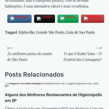
flexibilidade, mas o transporte público, com as devidas
baldeações, é uma alternativa viável e mais econômica.
Tagged
Alphaville
,
Grande São Paulo
,
Guia de Sao Paulo
Navegação
⟵
⟶
de
As melhores praias do estado
O que é Ratha Yatra – O
de São Paulo
Festival das Carruagens?
Post
Posts Relacionados
Alguns dos Melhores Restaurantes de Higienópolis
em SP
Última Atualização em 16/setembro/2025 por Redacao Com um