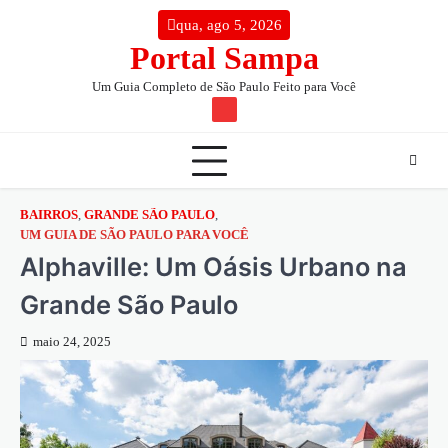
Skip
conteúdo
qua, ago 5, 2026
to
Portal Sampa
content
Um Guia Completo de São Paulo Feito para Você
TW
BAIRROS
,
GRANDE SÃO PAULO
,
UM GUIA DE SÃO PAULO PARA VOCÊ
Alphaville: Um Oásis Urbano na
Grande São Paulo
maio 24, 2025