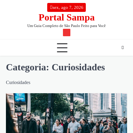
Skip
conteúdo
sex, ago 7, 2026
to
Portal Sampa
content
Um Guia Completo de São Paulo Feito para Você
TW
Categoria:
Curiosidades
Curiosidades