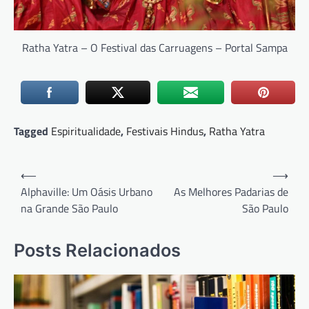
Ratha Yatra – O Festival das Carruagens – Portal Sampa
Tagged
Espiritualidade
,
Festivais Hindus
,
Ratha Yatra
Navegação
⟵
⟶
de
Alphaville: Um Oásis Urbano
As Melhores Padarias de
na Grande São Paulo
São Paulo
Post
Posts Relacionados