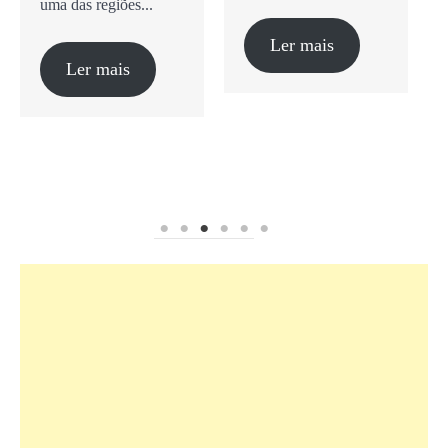
uma das regiões...
O
n
Ler mais
Ler mais