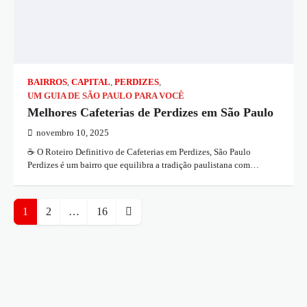
BAIRROS
,
CAPITAL
,
PERDIZES
,
UM GUIA DE SÃO PAULO PARA VOCÊ
Melhores Cafeterias de Perdizes em São Paulo
novembro 10, 2025
☕ O Roteiro Definitivo de Cafeterias em Perdizes, São Paulo
Perdizes é um bairro que equilibra a tradição paulistana com…
Navegação
1
2
…
16
por
posts