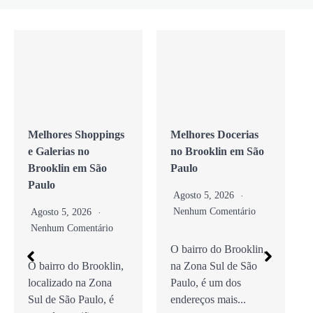
Melhores Shoppings
Melhores Docerias
A
e Galerias no
no Brooklin em São
C
Brooklin em São
Paulo
B
Paulo
P
Agosto 5, 2026
Nenhum Comentário
Agosto 5, 2026
Nenhum Comentário
O bairro do Brooklin,
O bairro do Brooklin,
na Zona Sul de São
G
localizado na Zona
Paulo, é um dos
C
Sul de São Paulo, é
endereços mais...
B