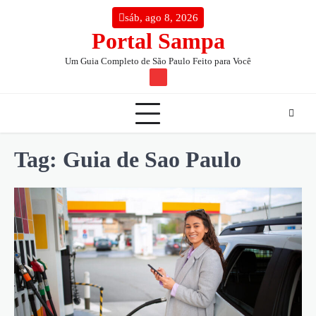
Skip
conteúdo
sáb, ago 8, 2026
to
Portal Sampa
content
Um Guia Completo de São Paulo Feito para Você
TW
Tag:
Guia de Sao Paulo