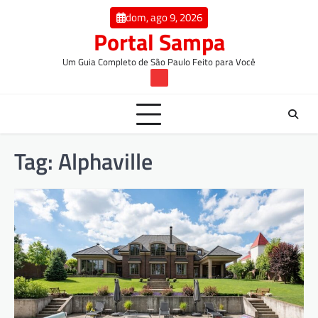
Skip
conteúdo
dom, ago 9, 2026
to
Portal Sampa
content
Um Guia Completo de São Paulo Feito para Você
TW
Tag:
Alphaville