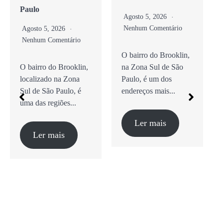
Paulo
Agosto 5, 2026
Nenhum Comentário
Agosto 5, 2026
ário
Nenhum Comentário
O bairro do Brooklin,
oklin,
na Zona Sul de São
Guia Completo de
Zona
Paulo, é um dos
Cafés Especiais,
o, é
endereços mais...
Brunch e Coworking
...
O bairro do Brooklin,
na Zona Sul...
Ler mais
Ler mais