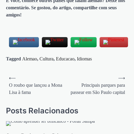
E você, conhece outros países que falam alemão? Deixe nos
comentário. Se gostou, do artigo, compartilhe com seus
amigos!
Tagged
Alemao
,
Cultura
,
Educacao
,
Idiomas
Navegação
⟵
⟶
de
O roubo que lançou a Mona
Principais parques para
Lisa à fama
passear em São Paulo capital
Post
Posts Relacionados