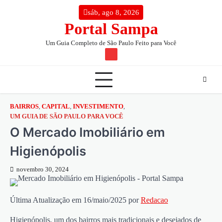
Skip
conteúdo
sáb, ago 8, 2026
to
Portal Sampa
content
Um Guia Completo de São Paulo Feito para Você
TW
BAIRROS
,
CAPITAL
,
INVESTIMENTO
,
UM GUIA DE SÃO PAULO PARA VOCÊ
O Mercado Imobiliário em
Higienópolis
novembro 30, 2024
Última Atualização em 16/maio/2025 por
Redacao
Higienópolis, um dos bairros mais tradicionais e desejados de