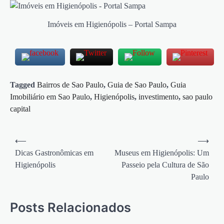
Imóveis em Higienópolis – Portal Sampa
Tagged
Bairros de Sao Paulo
,
Guia de Sao Paulo
,
Guia
Imobiliário em Sao Paulo
,
Higienópolis
,
investimento
,
sao paulo
capital
Navegação
⟵
⟶
de
Dicas Gastronômicas em
Museus em Higienópolis: Um
Higienópolis
Passeio pela Cultura de São
Post
Paulo
Posts Relacionados