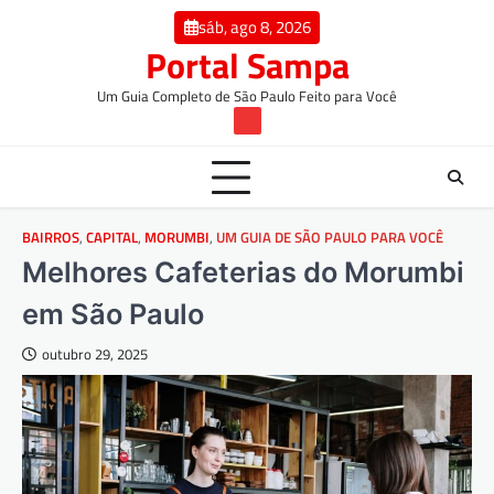
Skip
conteúdo
sáb, ago 8, 2026
to
Portal Sampa
content
Um Guia Completo de São Paulo Feito para Você
TW
BAIRROS
,
CAPITAL
,
MORUMBI
,
UM GUIA DE SÃO PAULO PARA VOCÊ
Melhores Cafeterias do Morumbi
em São Paulo
outubro 29, 2025