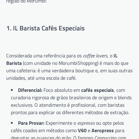
região do Morumbi:
1. IL Barista Cafés Especiais
Considerada uma referência para os
coffee lovers
, o
IL
Barista
(com unidade no MorumbiShopping) é mais do que
uma cafeteria: é uma verdadeira boutique e, em suas outras
unidades, até uma escola de café.
Diferencial:
Foco absoluto em
cafés especiais
, com
curadoria rigorosa de grãos brasileiros de origem e blends
exclusivos. O atendimento é profissional, com baristas
prontos para explicar os diferentes métodos de extração.
Para Provar:
Experimente o
espresso
ou opte pelos
cafés coados em métodos como
V60
e
Aeropress
para
degustar as nuances do grão. O famoso
Cappuccino com