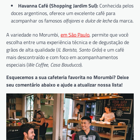
Havanna Café (Shopping Jardim Sul):
Conhecida pelos
doces argentinos, oferece um excelente café para
acompanhar os famosos
alfajores
e
dulce de leche
da marca.
A variedade no Morumbi,
em São Paulo
, permite que você
escolha entre uma experiência técnica e de degustação de
grãos de alta qualidade (
IL Barista
,
Santo Grão
) e um café
mais descontraído e com foco em acompanhamentos
especiais (
We Coffee
,
Casa Bauducco
).
Esquecemos a sua cafeteria favorita no Morumbi? Deixe
seu comentário abaixo e ajude a atualizar nossa lista!