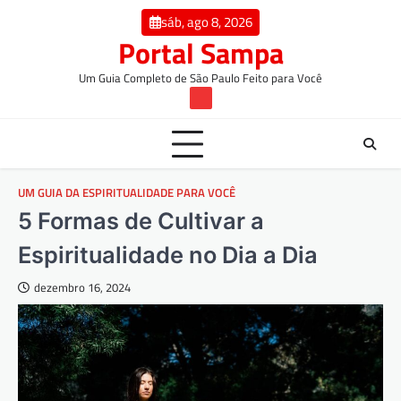
Skip
conteúdo
sáb, ago 8, 2026
to
Portal Sampa
content
Um Guia Completo de São Paulo Feito para Você
TW
UM GUIA DA ESPIRITUALIDADE PARA VOCÊ
5 Formas de Cultivar a
Espiritualidade no Dia a Dia
dezembro 16, 2024