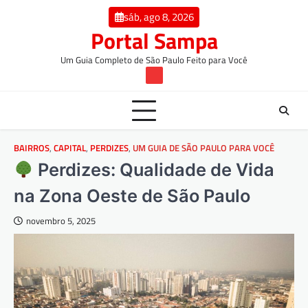
Skip
conteúdo
sáb, ago 8, 2026
to
Portal Sampa
content
Um Guia Completo de São Paulo Feito para Você
TW
BAIRROS
,
CAPITAL
,
PERDIZES
,
UM GUIA DE SÃO PAULO PARA VOCÊ
Perdizes: Qualidade de Vida
na Zona Oeste de São Paulo
novembro 5, 2025