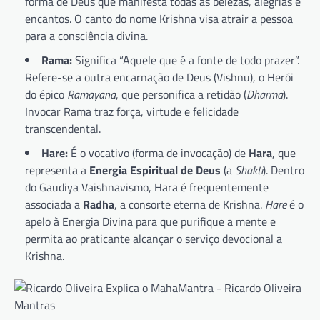
forma de Deus que manifesta todas as belezas, alegrias e
encantos. O canto do nome Krishna visa atrair a pessoa
para a consciência divina.
Rama:
Significa “Aquele que é a fonte de todo prazer”.
Refere-se a outra encarnação de Deus (Vishnu), o Herói
do épico
Ramayana
, que personifica a retidão (
Dharma
).
Invocar Rama traz força, virtude e felicidade
transcendental.
Hare:
É o vocativo (forma de invocação) de
Hara
, que
representa a
Energia Espiritual de Deus
(a
Shakti
). Dentro
do Gaudiya Vaishnavismo, Hara é frequentemente
associada a
Radha
, a consorte eterna de Krishna.
Hare
é o
apelo à Energia Divina para que purifique a mente e
permita ao praticante alcançar o serviço devocional a
Krishna.