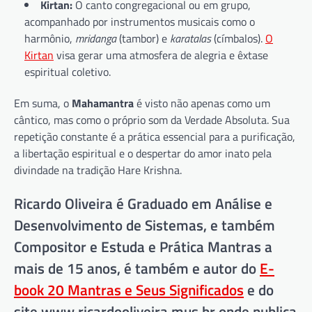
Kirtan:
O canto congregacional ou em grupo,
acompanhado por instrumentos musicais como o
harmônio,
mridanga
(tambor) e
karatalas
(címbalos).
O
Kirtan
visa gerar uma atmosfera de alegria e êxtase
espiritual coletivo.
Em suma, o
Mahamantra
é visto não apenas como um
cântico, mas como o próprio som da Verdade Absoluta. Sua
repetição constante é a prática essencial para a purificação,
a libertação espiritual e o despertar do amor inato pela
divindade na tradição Hare Krishna.
Ricardo Oliveira é Graduado em Análise e
Desenvolvimento de Sistemas, e também
Compositor e Estuda e Prática Mantras a
mais de 15 anos, é também e autor do
E-
book 20 Mantras e Seus Significados
e do
site www.ricardooliveira.mus.br onde publica