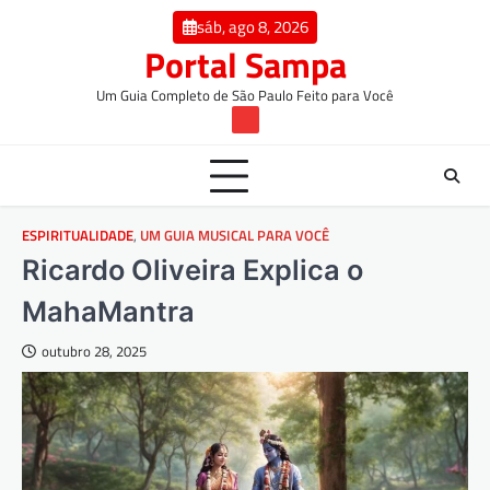
Skip
conteúdo
sáb, ago 8, 2026
to
Portal Sampa
content
Um Guia Completo de São Paulo Feito para Você
TW
ESPIRITUALIDADE
,
UM GUIA MUSICAL PARA VOCÊ
Ricardo Oliveira Explica o
MahaMantra
outubro 28, 2025