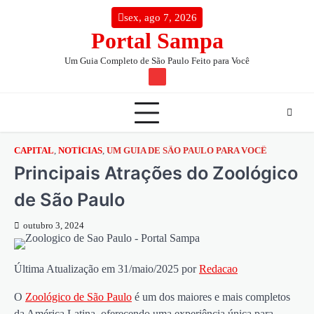
Skip
conteúdo
sex, ago 7, 2026
to
Portal Sampa
content
Um Guia Completo de São Paulo Feito para Você
TW
CAPITAL
,
NOTÍCIAS
,
UM GUIA DE SÃO PAULO PARA VOCÊ
Principais Atrações do Zoológico
de São Paulo
outubro 3, 2024
Última Atualização em 31/maio/2025 por
Redacao
O
Zoológico de São Paulo
é um dos maiores e mais completos
da América Latina, oferecendo uma experiência única para