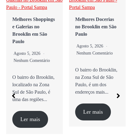
lhores Shoppings
Melhores Docerias
As Melh
Galerias no
no Brooklin em São
Cafeteri
ooklin em São
Paulo
Brookli
ulo
Paulo
Agosto 5, 2026
Nenhum Comentário
osto 5, 2026
Agosto 5
nhum Comentário
Nenhum C
O bairro do Brooklin,
airro do Brooklin,
na Zona Sul de São
Guia Com
alizado na Zona
Paulo, é um dos
Cafés Esp
 de São Paulo, é
endereços mais...
Brunch e
 das regiões...
O bairro 
na Zona S
Ler mais
Ler mais
Ler 