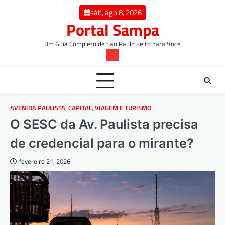
Skip
conteúdo
sáb, ago 8, 2026
to
Portal Sampa
content
Um Guia Completo de São Paulo Feito para Você
TW
AVENIDA PAULISTA
,
CAPITAL
,
VIAGEM E TURISMO
O SESC da Av. Paulista precisa
de credencial para o mirante?
fevereiro 21, 2026