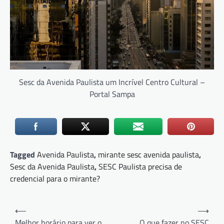
Sesc da Avenida Paulista um Incrível Centro Cultural –
Portal Sampa
Tagged
Avenida Paulista
,
mirante sesc avenida paulista
,
Sesc da Avenida Paulista
,
SESC Paulista precisa de
credencial para o mirante?
Navegação
⟵
⟶
de
Melhor horário para ver o
O que fazer no SESC