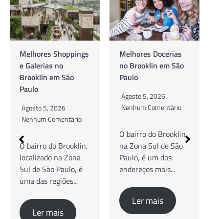
Shoppings
Melhores Docerias
As Melhores
no
no Brooklin em São
Cafeterias no
m São
Paulo
Brooklin em São
Paulo
Agosto 5, 2026
Nenhum Comentário
026
Agosto 5, 2026
entário
Nenhum Comentár
O bairro do Brooklin,
 Brooklin,
na Zona Sul de São
Guia Completo d
na Zona
Paulo, é um dos
Cafés Especiais,
Paulo, é
endereços mais...
Brunch e Cowork
iões...
O bairro do Brook
na Zona Sul...
Ler mais
is