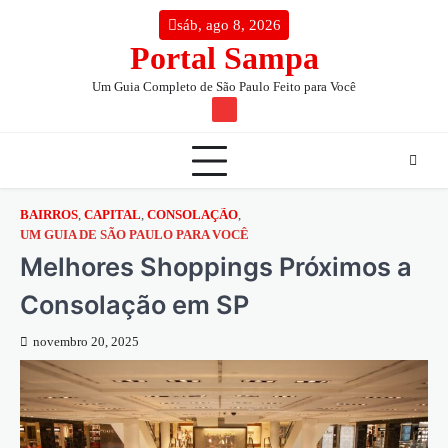
Skip
conteúdo
sáb, ago 8, 2026
to
Portal Sampa
content
Um Guia Completo de São Paulo Feito para Você
TW
BAIRROS
,
CAPITAL
,
CONSOLAÇÃO
,
UM GUIA DE SÃO PAULO PARA VOCÊ
Melhores Shoppings Próximos a
Consolação em SP
novembro 20, 2025