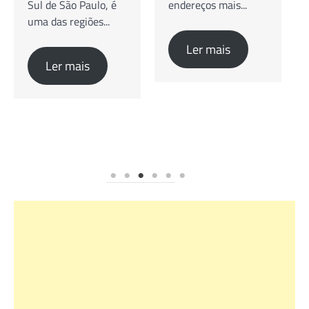
é
endereços mais...
Brunch e Coworking
O bairro do Brooklin,
na Zona Sul...
Ler mais
Ler mais