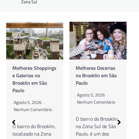
Zona Sul
ngs
Melhores Docerias
As Melhores
no Brooklin em São
Cafeterias no
Paulo
Brooklin em São
Paulo
Agosto 5, 2026
Nenhum Comentário
Agosto 5, 2026
o
Nenhum Comentário
O bairro do Brooklin,
in,
na Zona Sul de São
Guia Completo de
a
Paulo, é um dos
Cafés Especiais,