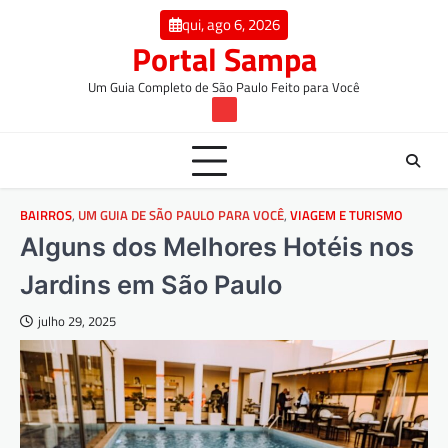
Skip
conteúdo
qui, ago 6, 2026
to
Portal Sampa
content
Um Guia Completo de São Paulo Feito para Você
TW
BAIRROS
,
UM GUIA DE SÃO PAULO PARA VOCÊ
,
VIAGEM E TURISMO
Alguns dos Melhores Hotéis nos
Jardins em São Paulo
julho 29, 2025