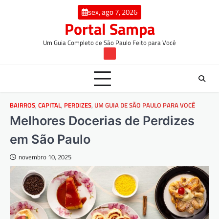
Skip
conteúdo
sex, ago 7, 2026
to
Portal Sampa
content
Um Guia Completo de São Paulo Feito para Você
TW
BAIRROS
,
CAPITAL
,
PERDIZES
,
UM GUIA DE SÃO PAULO PARA VOCÊ
Melhores Docerias de Perdizes
em São Paulo
novembro 10, 2025