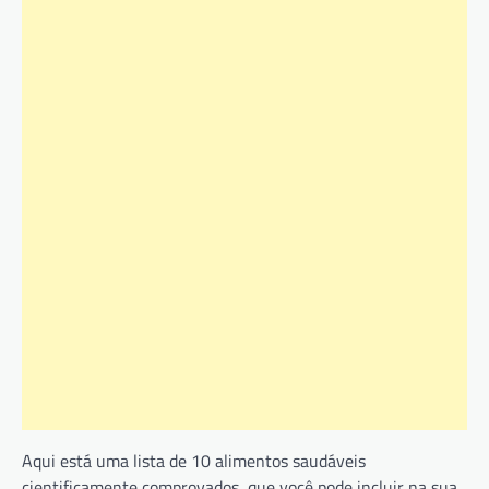
Aqui está uma lista de 10 alimentos saudáveis
cientificamente comprovados, que você pode incluir na sua