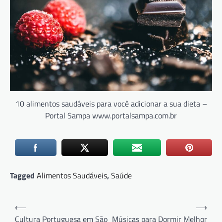
10 alimentos saudáveis para você adicionar a sua dieta –
Portal Sampa www.portalsampa.com.br
Tagged
Alimentos Saudáveis
,
Saúde
Navegação
⟵
⟶
de
Cultura Portuguesa em São
Músicas para Dormir Melhor