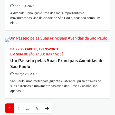
abril 10, 2025
A Avenida Rebouças é uma das mais importantes e
movimentadas vias da cidade de São Paulo, atuando como um
elo…
BAIRROS
,
CAPITAL
,
TRANSPORTE
,
UM GUIA DE SÃO PAULO PARA VOCÊ
Um Passeio pelas Suas Principais Avenidas de
São Paulo
março 25, 2025
São Paulo, uma metrópole gigante e vibrante, pulsa através de
suas extensas e movimentadas avenidas. Essas vias não são
apenas…
Navegação
1
2
…
4
por