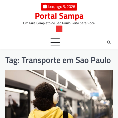
Skip
conteúdo
dom, ago 9, 2026
to
Portal Sampa
content
Um Guia Completo de São Paulo Feito para Você
TW
Tag:
Transporte em Sao Paulo