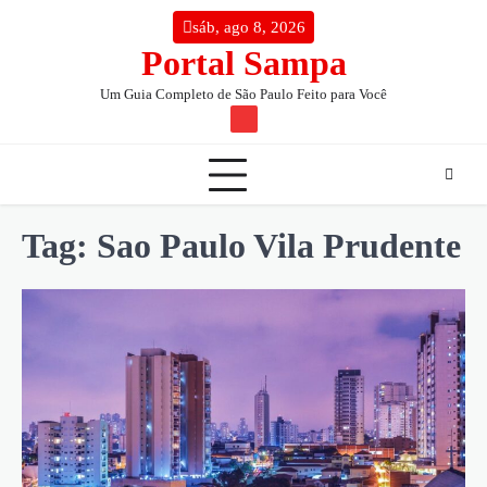
Skip
conteúdo
sáb, ago 8, 2026
to
Portal Sampa
content
Um Guia Completo de São Paulo Feito para Você
TW
Tag:
Sao Paulo Vila Prudente