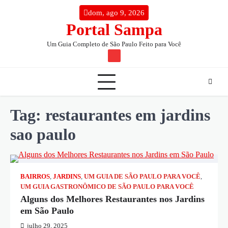
Skip
conteúdo
dom, ago 9, 2026
to
Portal Sampa
content
Um Guia Completo de São Paulo Feito para Você
TW
Tag:
restaurantes em jardins
sao paulo
BAIRROS
,
JARDINS
,
UM GUIA DE SÃO PAULO PARA VOCÊ
,
UM GUIA GASTRONÔMICO DE SÃO PAULO PARA VOCÊ
Alguns dos Melhores Restaurantes nos Jardins
em São Paulo
julho 29, 2025