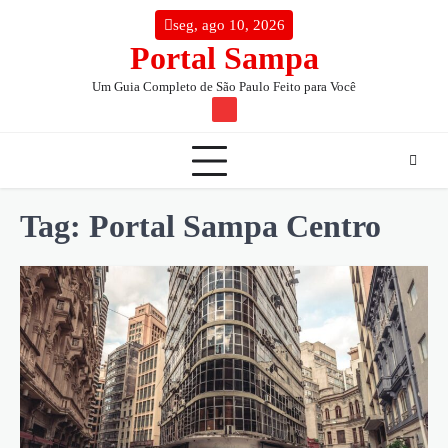
Skip
conteúdo
seg, ago 10, 2026
to
Portal Sampa
content
Um Guia Completo de São Paulo Feito para Você
TW
Tag:
Portal Sampa Centro