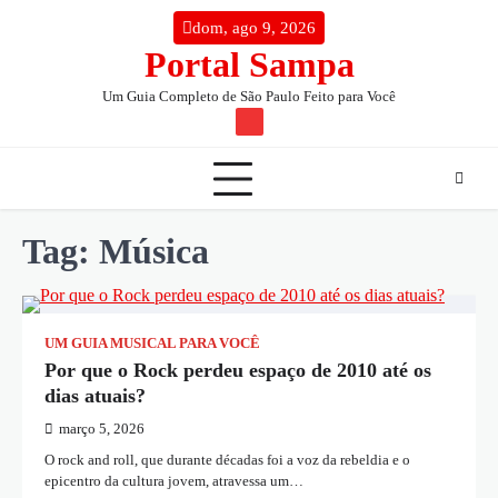
Skip
conteúdo
dom, ago 9, 2026
to
Portal Sampa
content
Um Guia Completo de São Paulo Feito para Você
TW
Tag:
Música
UM GUIA MUSICAL PARA VOCÊ
Por que o Rock perdeu espaço de 2010 até os
dias atuais?
março 5, 2026
O rock and roll, que durante décadas foi a voz da rebeldia e o
epicentro da cultura jovem, atravessa um…