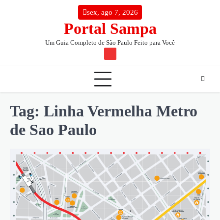
Skip
conteúdo
sex, ago 7, 2026
to
Portal Sampa
content
Um Guia Completo de São Paulo Feito para Você
TW
Tag:
Linha Vermelha Metro
de Sao Paulo