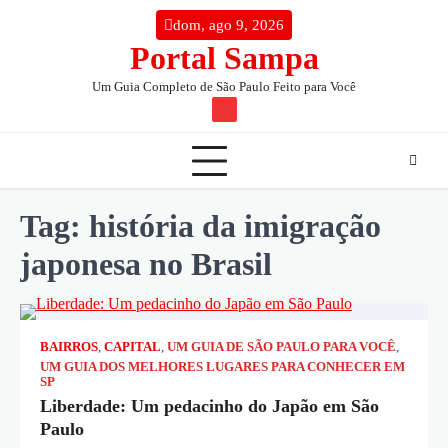
Skip
conteúdo
dom, ago 9, 2026
to
Portal Sampa
content
Um Guia Completo de São Paulo Feito para Você
TW
Tag:
história da imigração
japonesa no Brasil
BAIRROS
,
CAPITAL
,
UM GUIA DE SÃO PAULO PARA VOCÊ
,
UM GUIA DOS MELHORES LUGARES PARA CONHECER EM
SP
Liberdade: Um pedacinho do Japão em São
Paulo