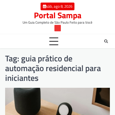
Skip
conteúdo
sáb, ago 8, 2026
to
Portal Sampa
content
Um Guia Completo de São Paulo Feito para Você
TW
Tag:
guia prático de
automação residencial para
iniciantes