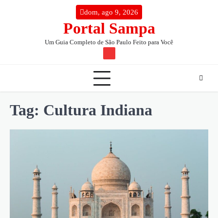
Skip
conteúdo
dom, ago 9, 2026
to
Portal Sampa
content
Um Guia Completo de São Paulo Feito para Você
TW
Tag:
Cultura Indiana