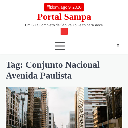
Skip
conteúdo
dom, ago 9, 2026
to
Portal Sampa
content
Um Guia Completo de São Paulo Feito para Você
TW
Tag:
Conjunto Nacional
Avenida Paulista