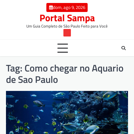
Skip
conteúdo
dom, ago 9, 2026
to
Portal Sampa
content
Um Guia Completo de São Paulo Feito para Você
TW
Tag:
Como chegar no Aquario
de Sao Paulo